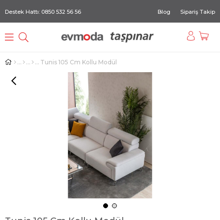
Destek Hattı: 0850 532 56 56
Blog
Sipariş Takip
Tunis 105 Cm Kollu Modül