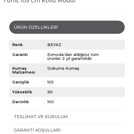
Tunis 105 Cm Kollu Modül
ÜRÜN ÖZELLIKLERI
Renk
BEYAZ
Garanti
Evmoda'dan aldığınız tüm
ürünler 2 yıl garantilidir.
Kumaş
Dokuma Kumaş
Malzemesi
Genişlik
105
Yükseklik
90
Derinlik
100
TESLIMAT VE KURULUM
GARANTI KOŞULLARI