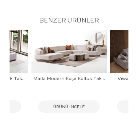
BENZER ÜRÜNLER
Noya Modern Köşe Koltuk Takımı
Marla Modern Köşe Koltuk Takımı
Viwax Mo
ELE
ÜRÜNÜ İNCELE
ÜR