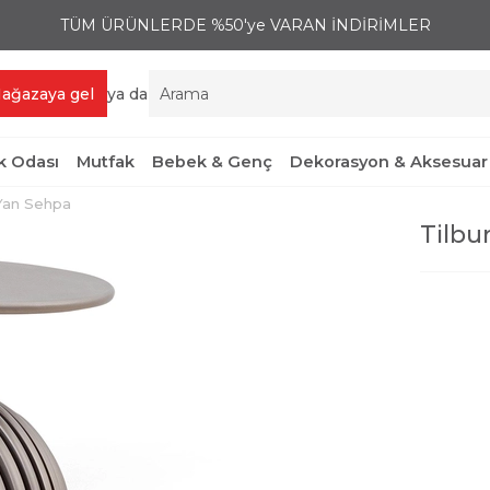
TÜM ÜRÜNLERDE %50'ye VARAN İNDİRİMLER
ağazaya gel
ya da
 Odası
Mutfak
Bebek & Genç
Dekorasyon & Aksesuar
 Yan Sehpa
Tilbu