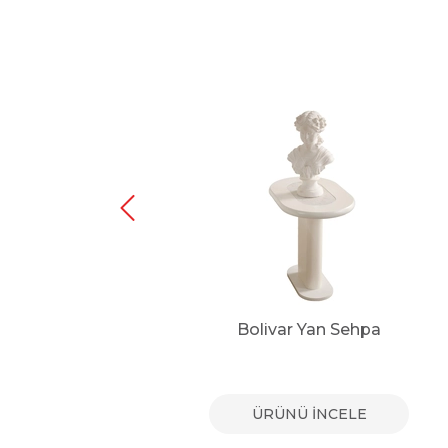
hpa
Bolivar Yan Sehpa
E
ÜRÜNÜ İNCELE