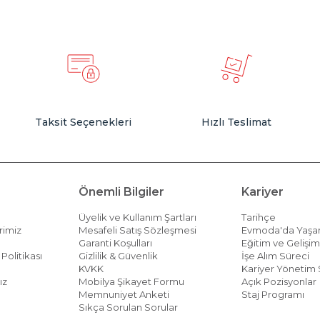
Taksit Seçenekleri
Hızlı Teslimat
Önemli Bilgiler
Kariyer
Üyelik ve Kullanım Şartları
Tarihçe
rimiz
Mesafeli Satış Sözleşmesi
Evmoda'da Yaş
Garanti Koşulları
Eğitim ve Gelişi
Politikası
Gizlilik & Güvenlik
İşe Alım Süreci
KVKK
Kariyer Yönetim 
ız
Mobilya Şikayet Formu
Açık Pozisyonlar
Memnuniyet Anketi
Staj Programı
Sıkça Sorulan Sorular