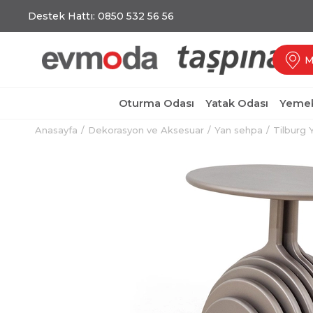
Destek Hattı: 0850 532 56 56
M
Oturma Odası
Yatak Odası
Yemek
Anasayfa
Dekorasyon ve Aksesuar
Yan sehpa
Tilburg