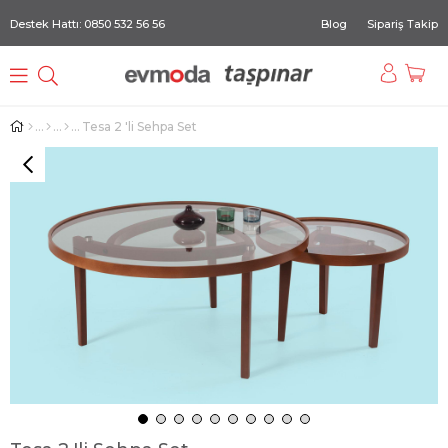
Destek Hattı: 0850 532 56 56
Blog
Sipariş Takip
Tesa 2 'li Sehpa Set