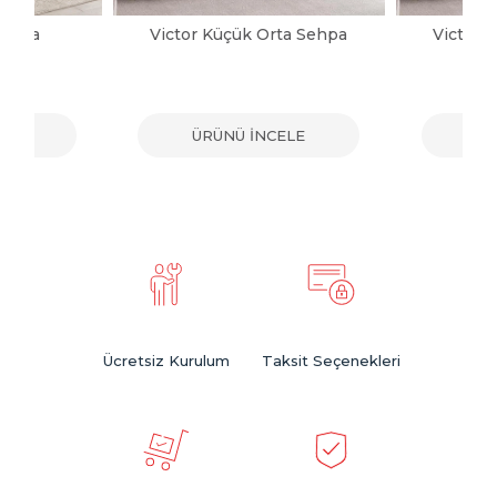
Sehpa
Victor Küçük Orta Sehpa
Victor 
ELE
ÜRÜNÜ İNCELE
ÜR
Ücretsiz Kurulum
Taksit Seçenekleri