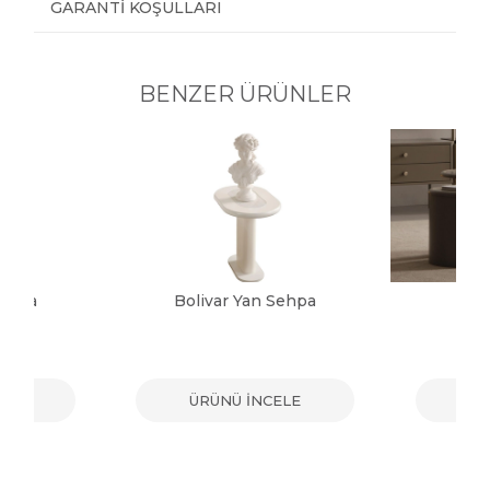
GARANTI KOŞULLARI
BENZER ÜRÜNLER
Sehpa
Bolivar Yan Sehpa
Gi
ELE
ÜRÜNÜ İNCELE
ÜR