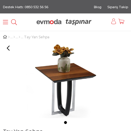
Destek Hattı: 0850 532 56 56
Blog
Sipariş Takip
Tay Yan Sehpa