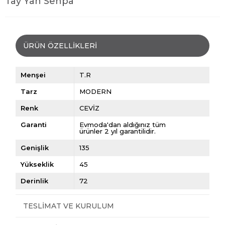
Tay Yan Sehpa
ÜRÜN ÖZELLIKLERI
Menşei
T.R
Tarz
MODERN
Renk
CEVİZ
Garanti
Evmoda'dan aldığınız tüm
ürünler 2 yıl garantilidir.
Genişlik
135
Yükseklik
45
Derinlik
72
TESLIMAT VE KURULUM