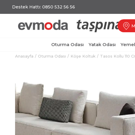
Destek Hattı: 0850 532 56 56
M
Oturma Odası
Yatak Odası
Yemek
Anasayfa
Oturma Odası
Köşe Koltuk
Tasos Kollu 110 