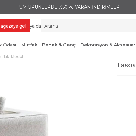
TÜM ÜRÜNLERDE %50'ye VARAN İNDİRİMLER
ağazaya gel
ya da
 Odası
Mutfak
Bebek & Genç
Dekorasyon & Aksesuar
Cm'Lik Modül
Tasos