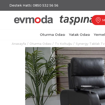
Destek Hattı: 0850 532 56 56
M
Oturma Odası
Yatak Odası
Yemek
Anasayfa
Oturma Odası
Tv Koltuğu
Synergy Tablalı Tv