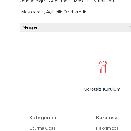
Ürün İçeriği : 1 Adet Tablalı Masajsız Tv Koltuğu
-Masajsızdır , Açılabilir Özelliktedir.
Menşei
Ücretsiz Kurulum
Kategoriler
Kurumsal
Oturma Odası
Hakkımızda