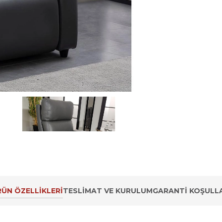
ÜN ÖZELLIKLERI
TESLIMAT VE KURULUM
GARANTI KOŞULLA