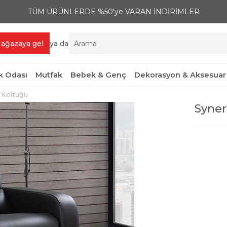
TÜM ÜRÜNLERDE %50'ye VARAN İNDİRİMLER
ağazaya gel
ya da
 Odası
Mutfak
Bebek & Genç
Dekorasyon & Aksesuar
 Koltuğu
Syner