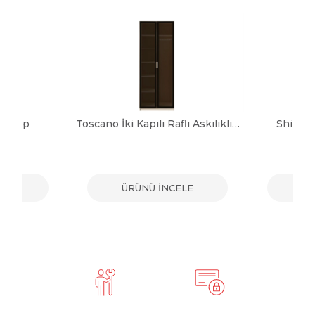
 Dolap
Toscano İki Kapılı Raflı Askılıklı Dolap
Shine 
ELE
ÜRÜNÜ İNCELE
ÜR