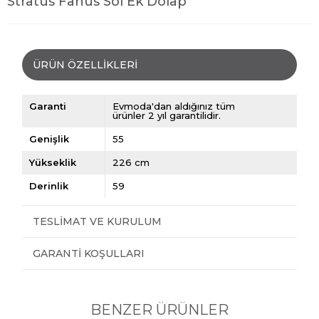
Stratus Fanus Sol Ek Dolap
ÜRÜN ÖZELLIKLERI
Garanti
Evmoda'dan aldığınız tüm
ürünler 2 yıl garantilidir.
Genişlik
55
Yükseklik
226 cm
Derinlik
59
TESLIMAT VE KURULUM
GARANTI KOŞULLARI
BENZER ÜRÜNLER