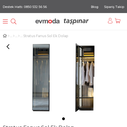
Destek Hattı: 0850 532 56 56
Blog
Sipariş Takip
Stratus Fanus Sol Ek Dolap