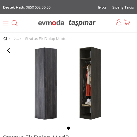
Destek Hattı: 0850 532 56 56
Blog
Sipariş Takip
Stratus Ek Dolap Modül