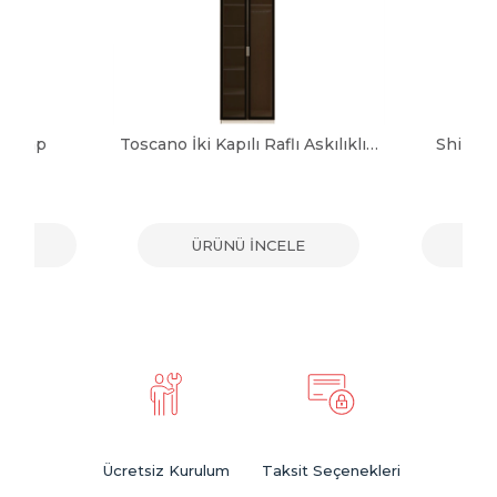
 Dolap
Toscano İki Kapılı Raflı Askılıklı Dolap
Shine 
ELE
ÜRÜNÜ İNCELE
ÜR
Ücretsiz Kurulum
Taksit Seçenekleri