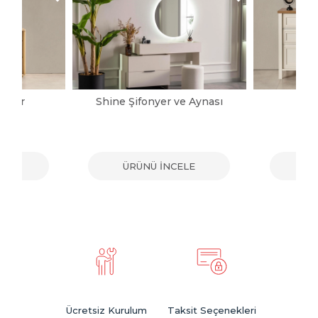
onyer
Shine Şifonyer ve Aynası
Ka
ELE
ÜRÜNÜ İNCELE
ÜR
Ücretsiz Kurulum
Taksit Seçenekleri