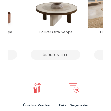
a Sehpa
Bolivar Orta Sehpa
Herma
ELE
ÜRÜNÜ İNCELE
ÜR
Ücretsiz Kurulum
Taksit Seçenekleri