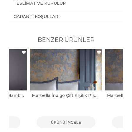
TESLIMAT VE KURULUM
GARANTI KOŞULLARI
BENZER ÜRÜNLER
Tanya İndigo Tek Kişilik Bambu Pike Takımı
Marbella İndigo Çift Kişilik Pike Takımı
ELE
ÜRÜNÜ İNCELE
ÜR