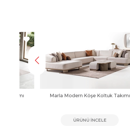
tuk Takımı
Marla Modern Köşe Koltuk Takımı
E
ÜRÜNÜ İNCELE