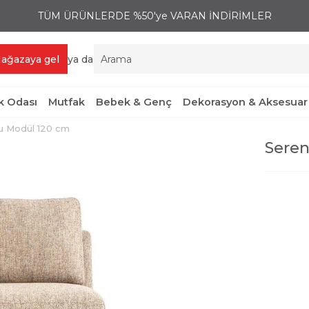
TÜM ÜRÜNLERDE %50'ye VARAN İNDİRİMLER
ağazaya gel
ya da
 Odası
Mutfak
Bebek & Genç
Dekorasyon & Aksesuar
u Modül 120 cm
Seren