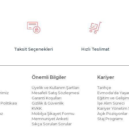
Taksit Seçenekleri
Hızlı Teslimat
Önemli Bilgiler
Kariyer
Üyelik ve Kullanım Şartları
Tarihçe
rimiz
Mesafeli Satış Sözleşmesi
Evmoda'da Yaş
Garanti Koşulları
Eğitim ve Gelişi
Politikası
Gizlilik & Güvenlik
İşe Alım Süreci
KVKK
Kariyer Yönetim 
ız
Mobilya Şikayet Formu
Açık Pozisyonlar
Memnuniyet Anketi
Staj Programı
Sıkça Sorulan Sorular