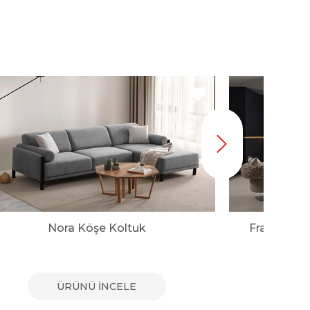
Nora Köşe Koltuk
Franco Mo
ÜRÜNÜ İNCELE