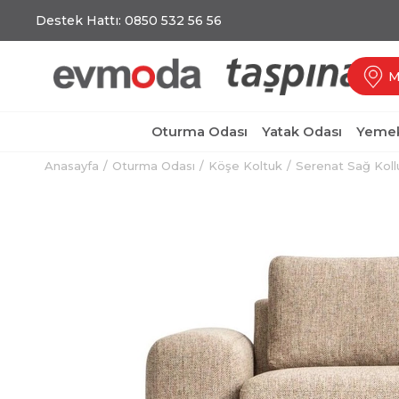
Destek Hattı: 0850 532 56 56
M
Oturma Odası
Yatak Odası
Yemek
Anasayfa
Oturma Odası
Köşe Koltuk
Serenat Sağ Koll