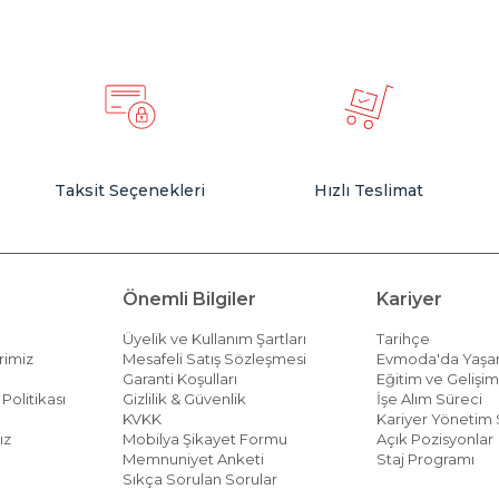
Taksit Seçenekleri
Hızlı Teslimat
Önemli Bilgiler
Kariyer
Üyelik ve Kullanım Şartları
Tarihçe
rimiz
Mesafeli Satış Sözleşmesi
Evmoda'da Yaş
Garanti Koşulları
Eğitim ve Gelişi
Politikası
Gizlilik & Güvenlik
İşe Alım Süreci
KVKK
Kariyer Yönetim 
ız
Mobilya Şikayet Formu
Açık Pozisyonlar
Memnuniyet Anketi
Staj Programı
Sıkça Sorulan Sorular