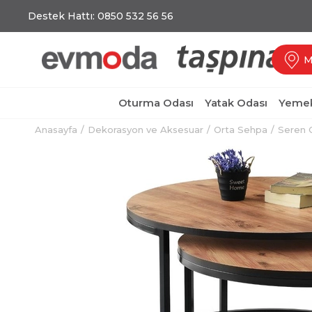
Destek Hattı: 0850 532 56 56
M
Oturma Odası
Yatak Odası
Yemek
Anasayfa
Dekorasyon ve Aksesuar
Orta Sehpa
Seren O