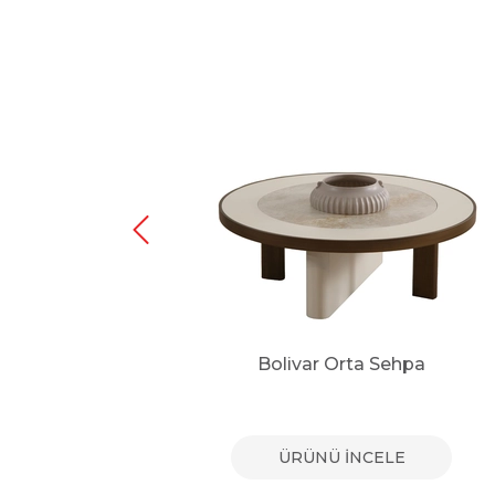
Sehpa
Bolivar Orta Sehpa
E
ÜRÜNÜ İNCELE