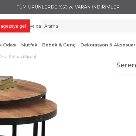
TÜM ÜRÜNLERDE %50'ye VARAN İNDİRİMLER
ağazaya gel
ya da
 Odası
Mutfak
Bebek & Genç
Dekorasyon & Aksesuar
rta Sehpa (Siyah)
Seren