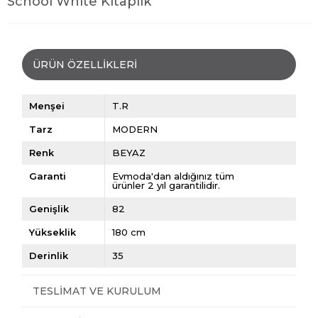
School White Kitaplık
ÜRÜN ÖZELLIKLERI
Menşei
T.R
Tarz
MODERN
Renk
BEYAZ
Garanti
Evmoda'dan aldığınız tüm
ürünler 2 yıl garantilidir.
Genişlik
82
Yükseklik
180 cm
Derinlik
35
TESLIMAT VE KURULUM