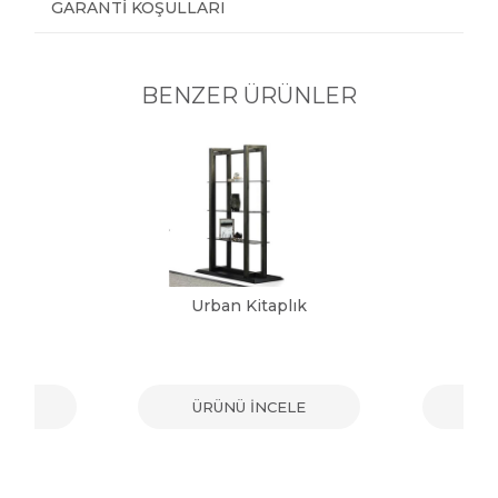
GARANTI KOŞULLARI
BENZER ÜRÜNLER
lık
Urban Kitaplık
G
ELE
ÜRÜNÜ İNCELE
ÜR