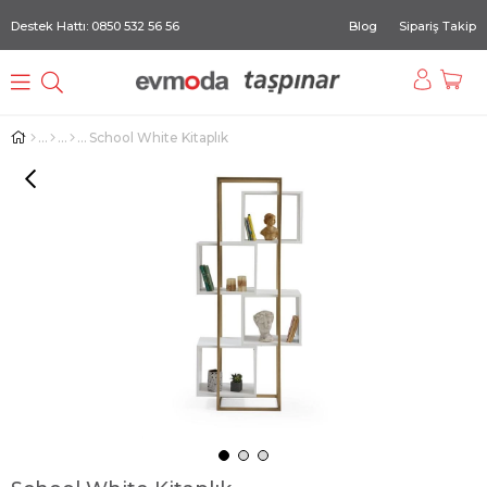
Destek Hattı: 0850 532 56 56
Blog
Sipariş Takip
School White Kitaplık