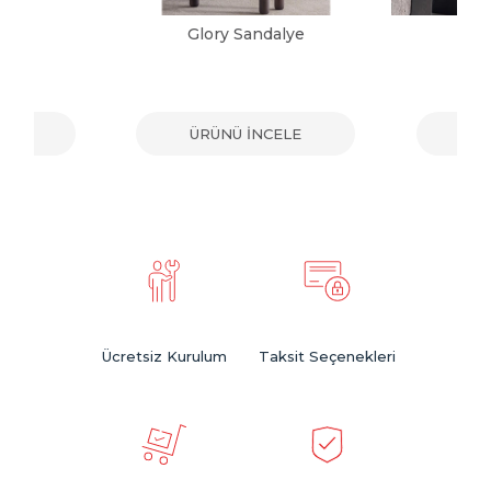
alye
Glory Sandalye
Vic
ELE
ÜRÜNÜ İNCELE
ÜR
Ücretsiz Kurulum
Taksit Seçenekleri