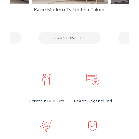
pası
Katre Modern Tv Ünitesi Takımı
Vict
ELE
ÜRÜNÜ İNCELE
ÜR
Ücretsiz Kurulum
Taksit Seçenekleri