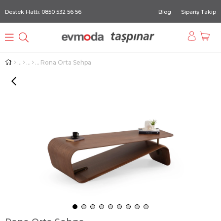
Destek Hattı: 0850 532 56 56
Blog
Sipariş Takip
Rona Orta Sehpa