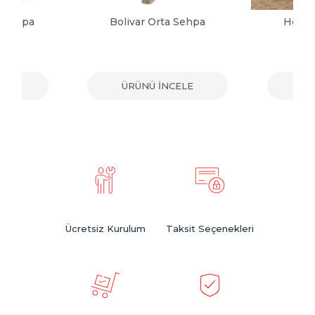
a Sehpa
Bolivar Orta Sehpa
Herma
ELE
ÜRÜNÜ İNCELE
ÜR
Ücretsiz Kurulum
Taksit Seçenekleri