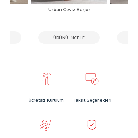
jer
Urban Ceviz Berjer
G
ELE
ÜRÜNÜ İNCELE
ÜR
Ücretsiz Kurulum
Taksit Seçenekleri