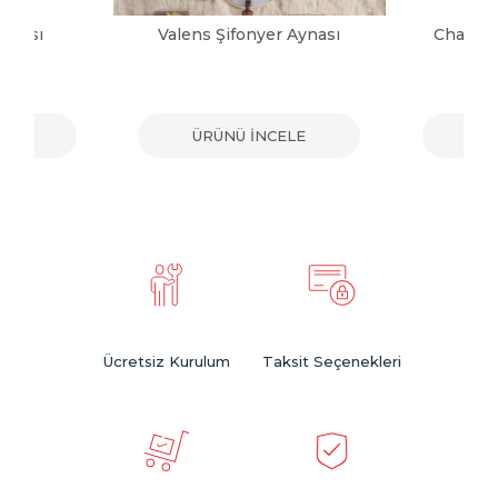
ynası
Valens Şifonyer Aynası
Charm B
ELE
ÜRÜNÜ İNCELE
ÜR
Ücretsiz Kurulum
Taksit Seçenekleri