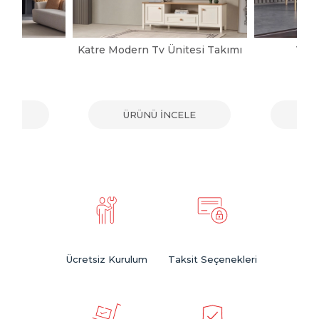
pası
Katre Modern Tv Ünitesi Takımı
Vict
ELE
ÜRÜNÜ İNCELE
ÜR
Ücretsiz Kurulum
Taksit Seçenekleri