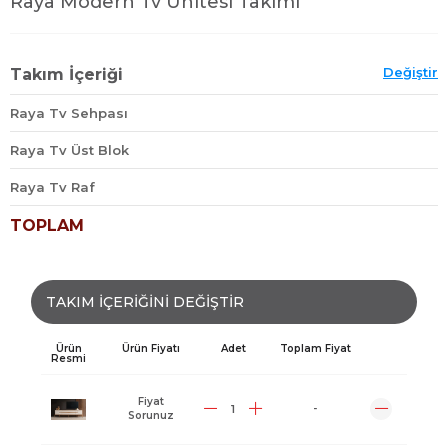
Raya Modern Tv Ünitesi Takımı
Değiştir
Takım İçeriği
Raya Tv Sehpası
Raya Tv Üst Blok
Raya Tv Raf
TOPLAM
TAKIM İÇERİĞİNİ DEĞİŞTİR
Ürün
Ürün Fiyatı
Adet
Toplam Fiyat
Resmi
Fiyat
-
Sorunuz