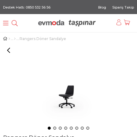
Destek Hattı: 0850 532 56 56
Blog
Sipariş Takip
Rangers Döner Sandalye