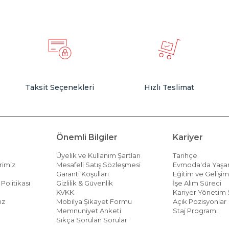
Taksit Seçenekleri
Hızlı Teslimat
Önemli Bilgiler
Kariyer
Üyelik ve Kullanım Şartları
Tarihçe
rimiz
Mesafeli Satış Sözleşmesi
Evmoda'da Yaş
Garanti Koşulları
Eğitim ve Gelişi
Politikası
Gizlilik & Güvenlik
İşe Alım Süreci
KVKK
Kariyer Yönetim 
ız
Mobilya Şikayet Formu
Açık Pozisyonlar
Memnuniyet Anketi
Staj Programı
Sıkça Sorulan Sorular