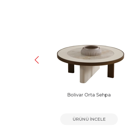
Sehpa
Bolivar Orta Sehpa
E
ÜRÜNÜ İNCELE