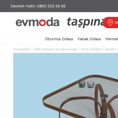
Destek Hattı: 0850 532 56 56
M
Oturma Odası
Yatak Odası
Yemek
Anasayfa
Dekorasyon ve Aksesuar
Orta Sehpa
Quinn 