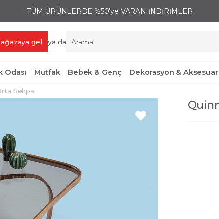
TÜM ÜRÜNLERDE %50'ye VARAN İNDİRİMLER
ağazaya gel
ya da
 Odası
Mutfak
Bebek & Genç
Dekorasyon & Aksesuar
Orta Sehpa
Quinn