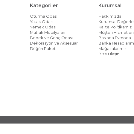
Kategoriler
Kurumsal
Oturma Odası
Hakkımızda
Yatak Odası
Kurumsal Değerle
Yemek Odası
Kalite Politikamız
Mutfak Mobilyaları
Müşteri Hizmetleri 
Bebek ve Genç Odası
Basında Evmoda
Dekorasyon ve Aksesuar
Banka Hesaplarım
Düğün Paketi
Mağazalarımız
Bize Ulaşın
© 2026 EVMODA - Her Hakkı Saklıdır.