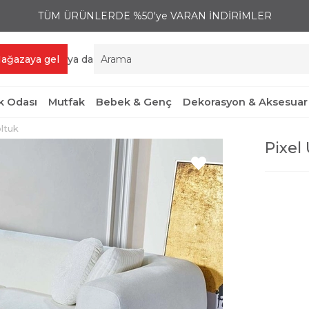
TÜM ÜRÜNLERDE %50'ye VARAN İNDİRİMLER
ağazaya gel
ya da
 Odası
Mutfak
Bebek & Genç
Dekorasyon & Aksesuar
oltuk
Pixel