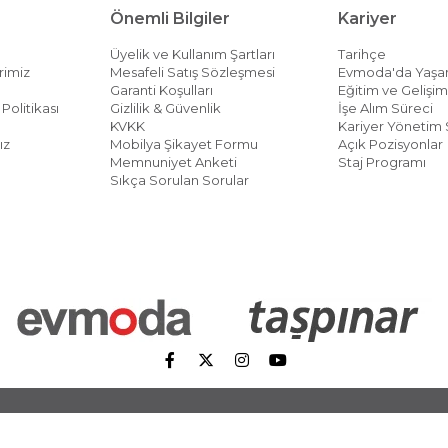
Önemli Bilgiler
Kariyer
Üyelik ve Kullanım Şartları
Tarihçe
rimiz
Mesafeli Satış Sözleşmesi
Evmoda'da Yaş
Garanti Koşulları
Eğitim ve Gelişi
Politikası
Gizlilik & Güvenlik
İşe Alım Süreci
KVKK
Kariyer Yönetim 
ız
Mobilya Şikayet Formu
Açık Pozisyonlar
Memnuniyet Anketi
Staj Programı
Sıkça Sorulan Sorular