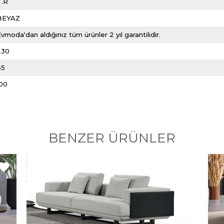
T.R
BEYAZ
vmoda'dan aldığınız tüm ürünler 2 yıl garantilidir.
230
65
100
BENZER ÜRÜNLER