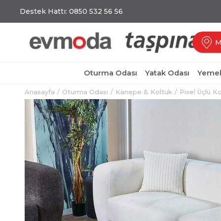
Destek Hattı: 0850 532 56 56
M
Oturma Odası
Yatak Odası
Yemek
Anasayfa
Oturma Odası
Kanepe & Koltuk
Pixel Üçlü K