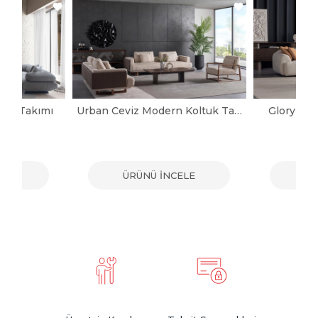
tuk Takımı
Urban Ceviz Modern Koltuk Takımı
Glory Mo
ELE
ÜRÜNÜ İNCELE
ÜR