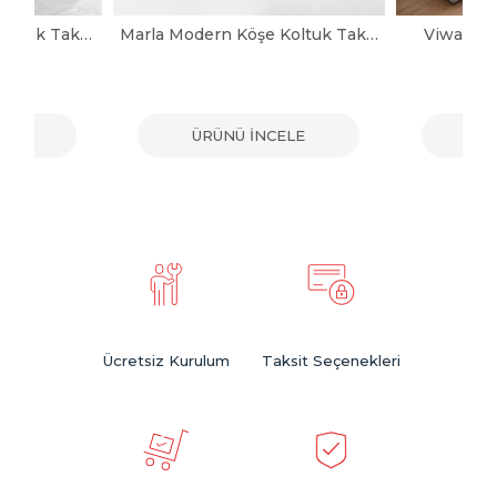
Noya Modern Köşe Koltuk Takımı
Marla Modern Köşe Koltuk Takımı
Viwax Mo
ELE
ÜRÜNÜ İNCELE
ÜR
Ücretsiz Kurulum
Taksit Seçenekleri