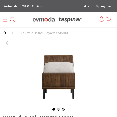
Destek Hattı: 0850 532 56 56
Blog
Sipariş Takip
Pivot Plus Kol Dayama Modül