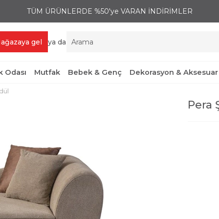
TÜM ÜRÜNLERDE %50'ye VARAN İNDİRİMLER
ağazaya gel
ya da
 Odası
Mutfak
Bebek & Genç
Dekorasyon & Aksesuar
dül
Pera 