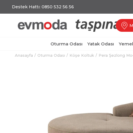
Destek Hattı: 0850 532 56 56
M
Oturma Odası
Yatak Odası
Yemek
Anasayfa
Oturma Odası
Köşe Koltuk
Pera Şezlong Mo