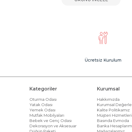
Ücretsiz Kurulum
Kategoriler
Kurumsal
Oturma Odası
Hakkımızda
Yatak Odası
Kurumsal Değerle
Yemek Odası
Kalite Politikamız
Mutfak Mobilyaları
Müşteri Hizmetleri 
Bebek ve Genç Odası
Basında Evmoda
Dekorasyon ve Aksesuar
Banka Hesaplarım
Düğün Paketi
Mağazalarımız