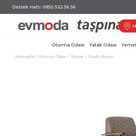
Destek Hattı: 0850 532 56 56
M
Oturma Odası
Yatak Odası
Yemek
Anasayfa
Oturma Odası
Berjer
Paulo Berjer