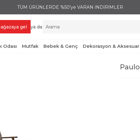
TÜM ÜRÜNLERDE %50'ye VARAN İNDİRİMLER
ağazaya gel
ya da
 Odası
Mutfak
Bebek & Genç
Dekorasyon & Aksesuar
Paulo