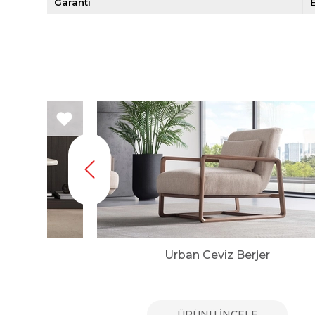
Garanti
E
r
Urban Ceviz Berjer
E
ÜRÜNÜ İNCELE