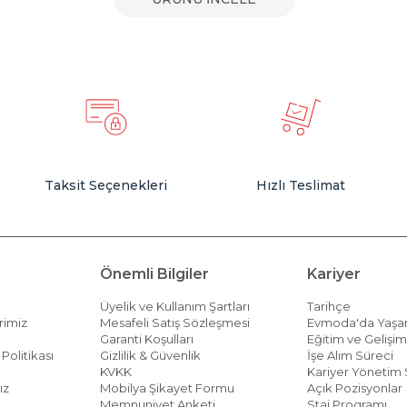
Taksit Seçenekleri
Hızlı Teslimat
Önemli Bilgiler
Kariyer
Üyelik ve Kullanım Şartları
Tarihçe
rimiz
Mesafeli Satış Sözleşmesi
Evmoda'da Yaş
Garanti Koşulları
Eğitim ve Gelişi
Politikası
Gizlilik & Güvenlik
İşe Alım Süreci
KVKK
Kariyer Yönetim 
ız
Mobilya Şikayet Formu
Açık Pozisyonlar
Memnuniyet Anketi
Staj Programı