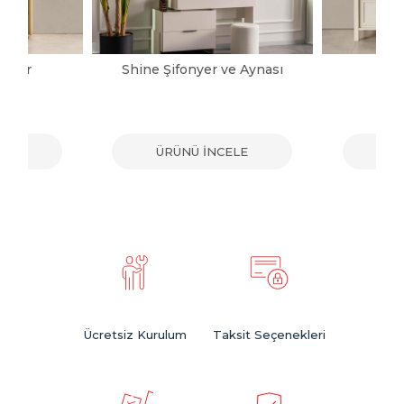
onyer
Shine Şifonyer ve Aynası
Ka
ELE
ÜRÜNÜ İNCELE
ÜR
Ücretsiz Kurulum
Taksit Seçenekleri