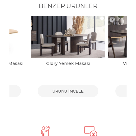
BENZER ÜRÜNLER
mek Masası
Glory Yemek Masası
Victo
ELE
ÜRÜNÜ İNCELE
ÜR