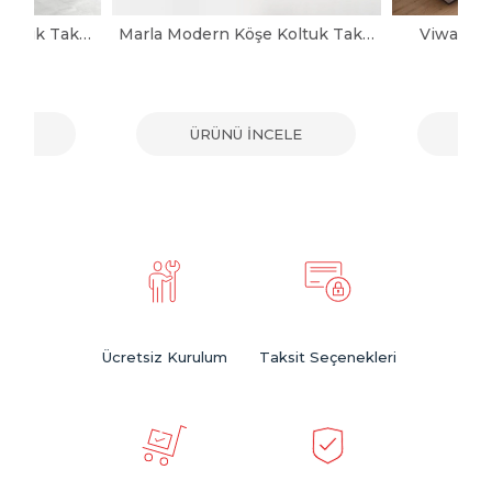
Noya Modern Köşe Koltuk Takımı
Marla Modern Köşe Koltuk Takımı
Viwax Mo
ELE
ÜRÜNÜ İNCELE
ÜR
Ücretsiz Kurulum
Taksit Seçenekleri