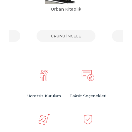
lık
Urban Kitaplık
G
ELE
ÜRÜNÜ İNCELE
ÜR
Ücretsiz Kurulum
Taksit Seçenekleri