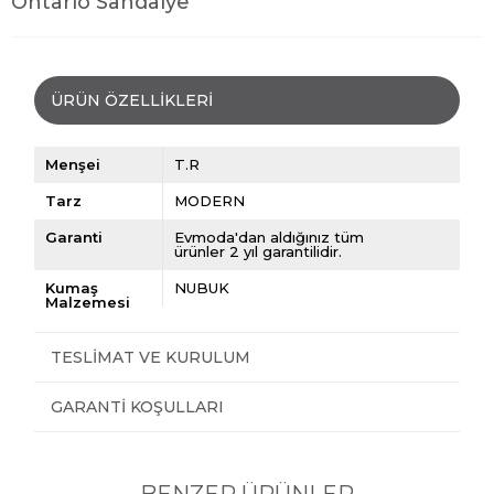
Ontario Sandalye
ÜRÜN ÖZELLIKLERI
Menşei
T.R
Tarz
MODERN
Garanti
Evmoda'dan aldığınız tüm
ürünler 2 yıl garantilidir.
Kumaş
NUBUK
Malzemesi
TESLIMAT VE KURULUM
GARANTI KOŞULLARI
BENZER ÜRÜNLER