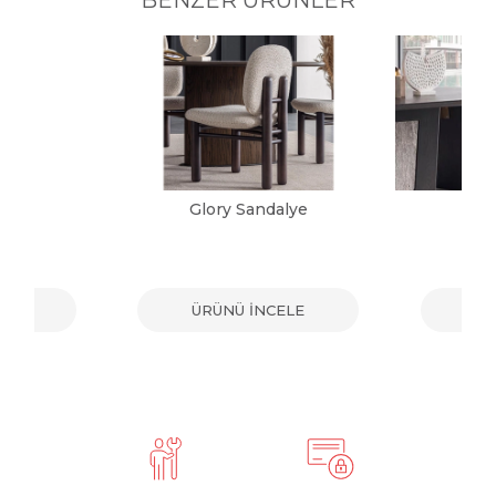
alye
Glory Sandalye
Vic
ELE
ÜRÜNÜ İNCELE
ÜR