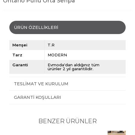
Ontario Puflu Orta Sehpa
ÜRÜN ÖZELLIKLERI
Menşei
T.R
Tarz
MODERN
Garanti
Evmoda'dan aldığınız tüm
ürünler 2 yıl garantilidir.
TESLIMAT VE KURULUM
GARANTI KOŞULLARI
BENZER ÜRÜNLER