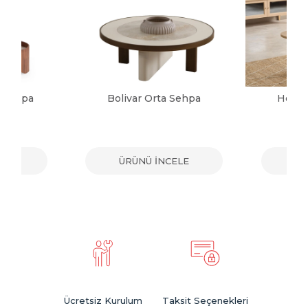
a Sehpa
Bolivar Orta Sehpa
Herma
ELE
ÜRÜNÜ İNCELE
ÜR
Ücretsiz Kurulum
Taksit Seçenekleri