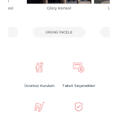
 Konsol
Glory Konsol
Urba
ELE
ÜRÜNÜ İNCELE
ÜR
Ücretsiz Kurulum
Taksit Seçenekleri