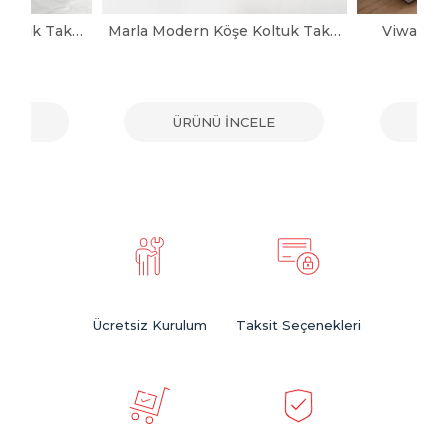
Noya Modern Köşe Koltuk Takımı
Marla Modern Köşe Koltuk Takımı
Viwax Mo
ELE
ÜRÜNÜ İNCELE
ÜR
Ücretsiz Kurulum
Taksit Seçenekleri