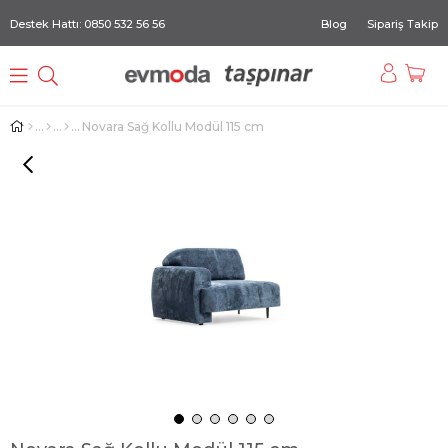
Destek Hattı: 0850 532 56 56
Blog
Sipariş Takip
Novara Sağ Kollu Modül 115 cm