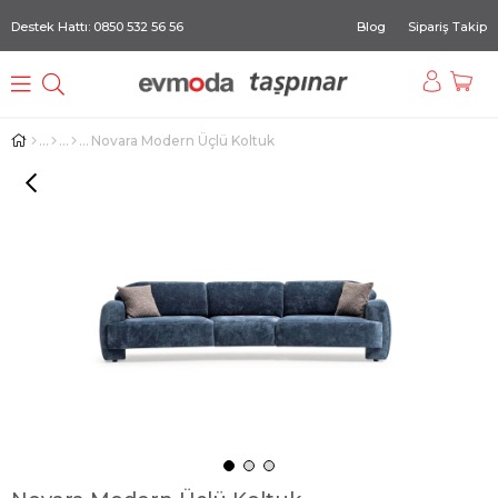
Destek Hattı: 0850 532 56 56
Blog
Sipariş Takip
Novara Modern Üçlü Koltuk