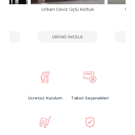
ltuk
Urban Ceviz Üçlü Koltuk
Urba
ELE
ÜRÜNÜ İNCELE
ÜR
Ücretsiz Kurulum
Taksit Seçenekleri