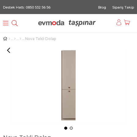
Destek Hattı: 0850 532 56 56
Blog
Sipariş Takip
Nova Tekli Dolap