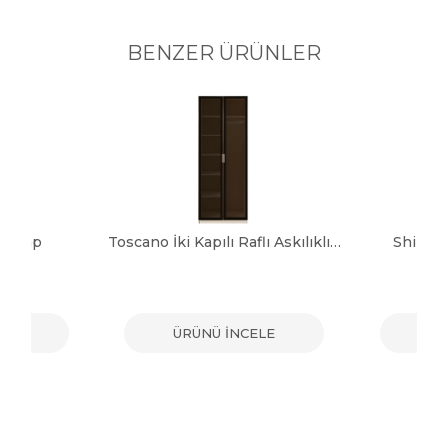
BENZER ÜRÜNLER
 Dolap
Toscano İki Kapılı Raflı Askılıklı Dolap
Shine 
ELE
ÜRÜNÜ İNCELE
ÜR