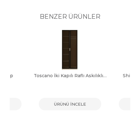
BENZER ÜRÜNLER
 Dolap
Toscano İki Kapılı Raflı Askılıklı Dolap
Shine 
ELE
ÜRÜNÜ İNCELE
ÜR