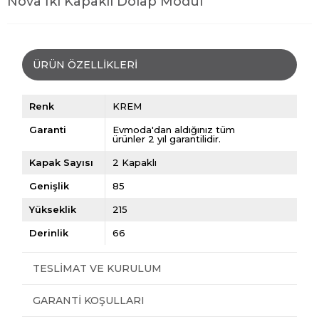
Nova İki Kapaklı Dolap Modül
ÜRÜN ÖZELLIKLERI
Renk
KREM
Garanti
Evmoda'dan aldığınız tüm
ürünler 2 yıl garantilidir.
Kapak Sayısı
2 Kapaklı
Genişlik
85
Yükseklik
215
Derinlik
66
TESLIMAT VE KURULUM
GARANTI KOŞULLARI