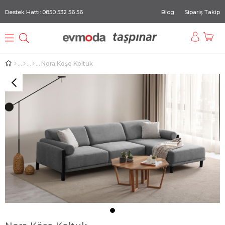
Destek Hattı: 0850 532 56 56
Blog
Sipariş Takip
Nora Köşe Koltuk