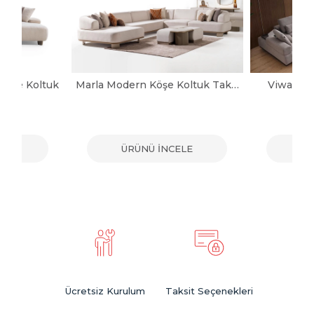
Köşe Koltuk
Marla Modern Köşe Koltuk Takımı
Viwax Mo
ELE
ÜRÜNÜ İNCELE
ÜR
Ücretsiz Kurulum
Taksit Seçenekleri