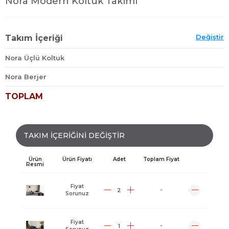
Nora Modern Koltuk Takımı
Değiştir
Takım İçeriği
Nora Üçlü Koltuk
Nora Berjer
TOPLAM
TAKIM İÇERİĞİNİ DEĞİŞTİR
Ürün
Ürün Fiyatı
Adet
Toplam Fiyat
Resmi
Fiyat
-
Sorunuz
Fiyat
-