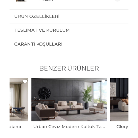
Sorunuz
ÜRÜN ÖZELLIKLERI
TESLIMAT VE KURULUM
GARANTI KOŞULLARI
BENZER ÜRÜNLER
uk Takımı
Urban Ceviz Modern Koltuk Takımı
Glory Mo