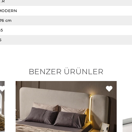
T.R
MODERN
176 cm
65
5
BENZER ÜRÜNLER