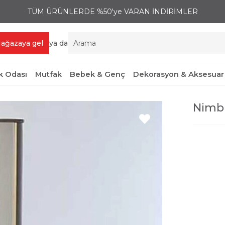
TÜM ÜRÜNLERDE %50'ye VARAN İNDİRİMLER
ağazaya gel
ya da
 Odası
Mutfak
Bebek & Genç
Dekorasyon & Aksesuar
Nimbu