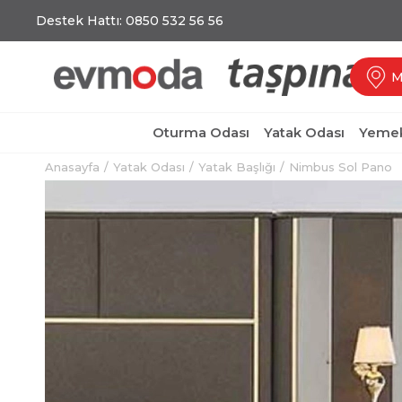
Destek Hattı: 0850 532 56 56
M
Oturma Odası
Yatak Odası
Yemek
Anasayfa
Yatak Odası
Yatak Başlığı
Nimbus Sol Pano