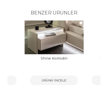
BENZER ÜRÜNLER
din
Shine Komodin
Tos
ELE
ÜRÜNÜ İNCELE
ÜR