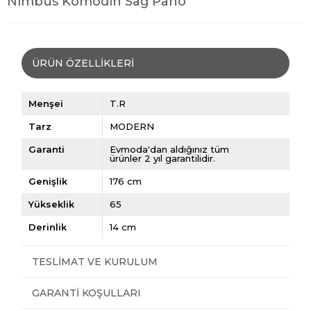
Nimbus Komodin Sağ Pano
ÜRÜN ÖZELLIKLERI
Menşei
T.R
Tarz
MODERN
Garanti
Evmoda'dan aldığınız tüm
ürünler 2 yıl garantilidir.
Genişlik
176 cm
Yükseklik
65
Derinlik
14 cm
TESLIMAT VE KURULUM
GARANTI KOŞULLARI