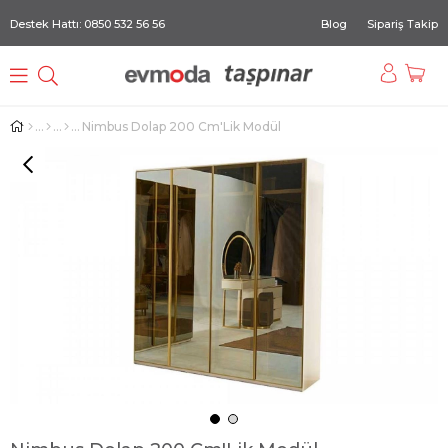
Destek Hattı: 0850 532 56 56
Blog
Sipariş Takip
Nimbus Dolap 200 Cm'Lik Modül