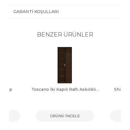
GARANTI KOŞULLARI
BENZER ÜRÜNLER
 Dolap
Toscano İki Kapılı Raflı Askılıklı Dolap
Shine 
ELE
ÜRÜNÜ İNCELE
ÜR