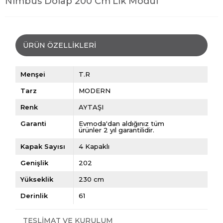
Nimbus Dolap 200 Cm'Lik Modül
ÜRÜN ÖZELLIKLERI
Menşei
T.R
Tarz
MODERN
Renk
AYTAŞI
Garanti
Evmoda'dan aldığınız tüm
ürünler 2 yıl garantilidir.
Kapak Sayısı
4 Kapaklı
Genişlik
202
Yükseklik
230 cm
Derinlik
61
TESLIMAT VE KURULUM