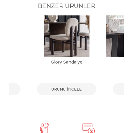
BENZER ÜRÜNLER
alye
Glory Sandalye
Vic
ELE
ÜRÜNÜ İNCELE
ÜR