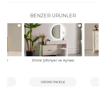
BENZER ÜRÜNLER
onyer
Shine Şifonyer ve Aynası
Ka
ELE
ÜRÜNÜ İNCELE
ÜR