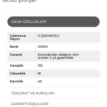
Nicolo Şifonyer
ÜRÜN ÖZELLIKLERI
Çekmece
3 ÇEKMECELİ
Sayısı
Renk
KREM
Garanti
Evmoda'dan aldığınız tüm
ürünler 2 yıl garantilidir.
Genişlik
135
Yükseklik
81
Derinlik
45
TESLIMAT VE KURULUM
GARANTI KOŞULLARI