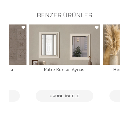
BENZER ÜRÜNLER
Aynası
Katre Konsol Aynası
Herman
ELE
ÜRÜNÜ İNCELE
ÜR