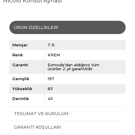
Nicolo Konsol Aynası
ÜRÜN ÖZELLIKLERI
Menşei
T.R
Renk
KREM
Garanti
Evmoda'dan aldığınız tüm
ürünler 2 yıl garantilidir.
Genişlik
197
Yükseklik
83
Derinlik
45
TESLIMAT VE KURULUM
GARANTI KOŞULLARI