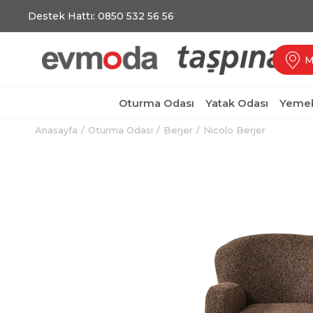
Destek Hattı: 0850 532 56 56
M
Oturma Odası
Yatak Odası
Yemek
Anasayfa
Oturma Odası
Berjer
Nicolo Berjer