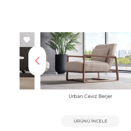
r
Urban Ceviz Berjer
E
ÜRÜNÜ İNCELE