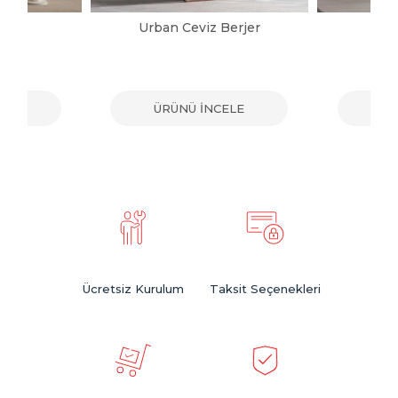
jer
Urban Ceviz Berjer
G
ELE
ÜRÜNÜ İNCELE
ÜR
Ücretsiz Kurulum
Taksit Seçenekleri