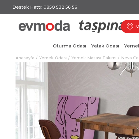
Destek Hattı: 0850 532 56 56
M
Oturma Odası
Yatak Odası
Yemek
Anasayfa
Yemek Odası
Yemek Masası Takımı
Neva Ce