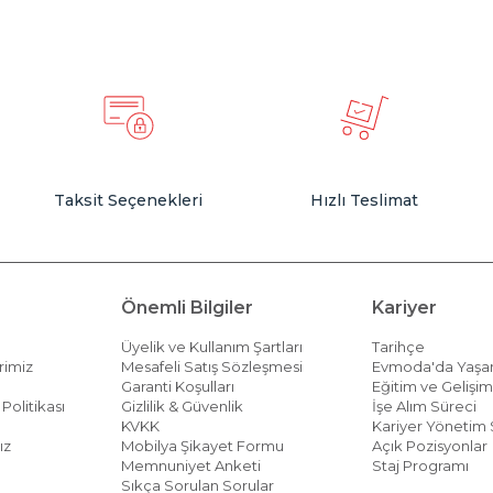
Taksit Seçenekleri
Hızlı Teslimat
Önemli Bilgiler
Kariyer
Üyelik ve Kullanım Şartları
Tarihçe
rimiz
Mesafeli Satış Sözleşmesi
Evmoda'da Yaş
Garanti Koşulları
Eğitim ve Gelişi
Politikası
Gizlilik & Güvenlik
İşe Alım Süreci
KVKK
Kariyer Yönetim 
ız
Mobilya Şikayet Formu
Açık Pozisyonlar
Memnuniyet Anketi
Staj Programı
Sıkça Sorulan Sorular