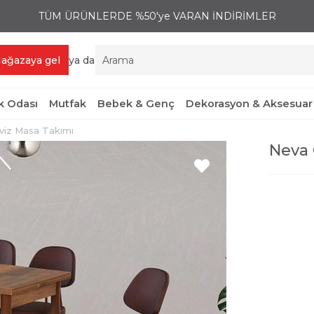
TÜM ÜRÜNLERDE %50'ye VARAN İNDİRİMLER
ağazaya gel
ya da
 Odası
Mutfak
Bebek & Genç
Dekorasyon & Aksesuar
viz Masa Takımı
Neva 