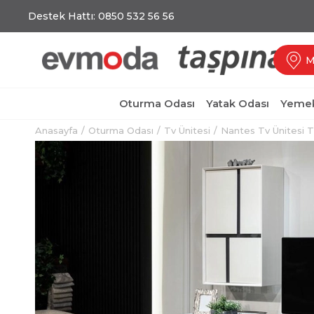
Destek Hattı: 0850 532 56 56
M
Oturma Odası
Yatak Odası
Yemek
Anasayfa
Oturma Odası
Tv Ünitesi
Nantes Tv Ünitesi T