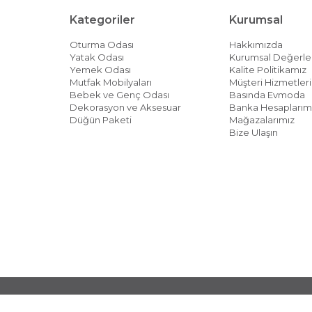
Kategoriler
Kurumsal
Oturma Odası
Hakkımızda
Yatak Odası
Kurumsal Değerle
Yemek Odası
Kalite Politikamız
Mutfak Mobilyaları
Müşteri Hizmetleri 
Bebek ve Genç Odası
Basında Evmoda
Dekorasyon ve Aksesuar
Banka Hesaplarım
Düğün Paketi
Mağazalarımız
Bize Ulaşın
© 2026 EVMODA - Her Hakkı Saklıdır.