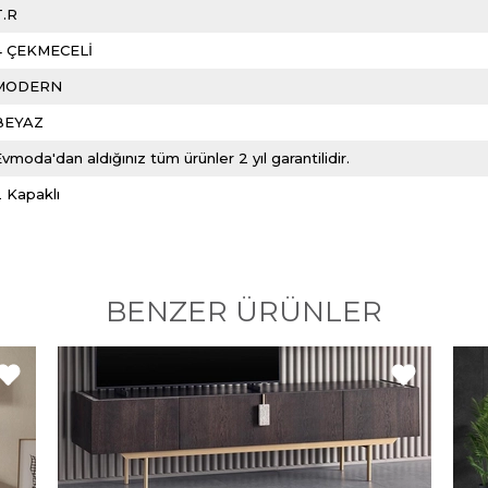
T.R
4 ÇEKMECELİ
MODERN
BEYAZ
vmoda'dan aldığınız tüm ürünler 2 yıl garantilidir.
 Kapaklı
BENZER ÜRÜNLER