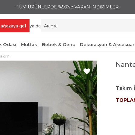
TÜM ÜRÜNLERDE %50'ye VARAN İNDİRİMLER
ağazaya gel
ya da
 Odası
Mutfak
Bebek & Genç
Dekorasyon & Aksesuar
akımı
Nante
Takım İ
TOPLA