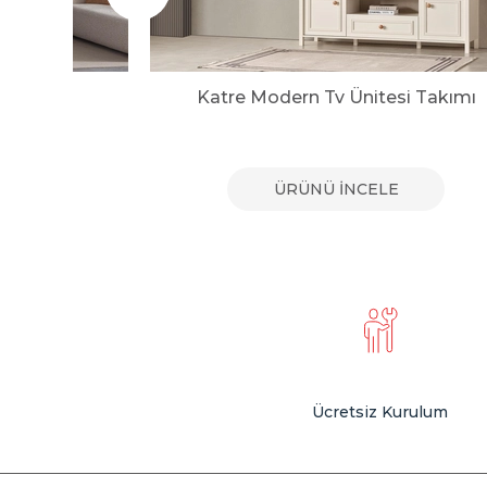
sı
Katre Modern Tv Ünitesi Takımı
E
ÜRÜNÜ İNCELE
Ücretsiz Kurulum