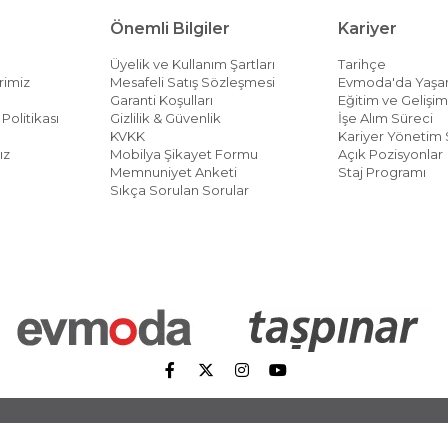
Önemli Bilgiler
Kariyer
Üyelik ve Kullanım Şartları
Tarihçe
rimiz
Mesafeli Satış Sözleşmesi
Evmoda'da Yaş
Garanti Koşulları
Eğitim ve Gelişi
Politikası
Gizlilik & Güvenlik
İşe Alım Süreci
KVKK
Kariyer Yönetim 
ız
Mobilya Şikayet Formu
Açık Pozisyonlar
Memnuniyet Anketi
Staj Programı
Sıkça Sorulan Sorular